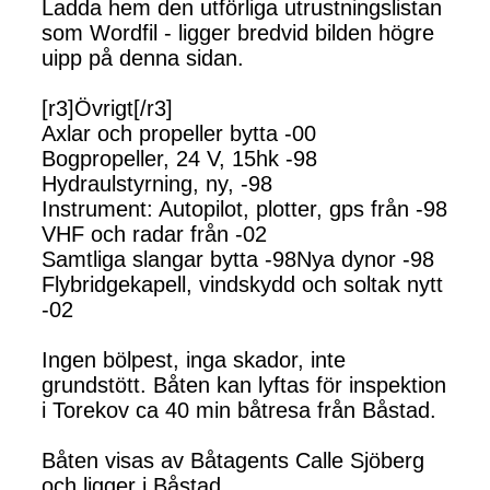
Ladda hem den utförliga utrustningslistan
som Wordfil - ligger bredvid bilden högre
uipp på denna sidan.
[r3]Övrigt[/r3]
Axlar och propeller bytta -00
Bogpropeller, 24 V, 15hk -98
Hydraulstyrning, ny, -98
Instrument: Autopilot, plotter, gps från -98
VHF och radar från -02
Samtliga slangar bytta -98Nya dynor -98
Flybridgekapell, vindskydd och soltak nytt
-02
Ingen bölpest, inga skador, inte
grundstött. Båten kan lyftas för inspektion
i Torekov ca 40 min båtresa från Båstad.
Båten visas av Båtagents Calle Sjöberg
och ligger i Båstad.