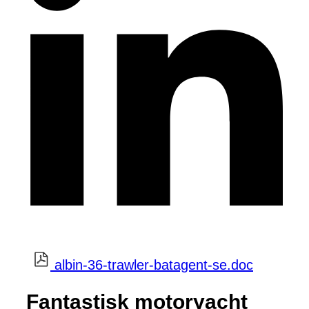
albin-36-trawler-batagent-se.doc
Fantastisk motoryacht