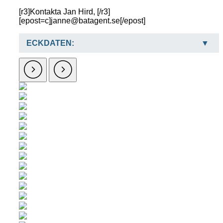
[r3]Kontakta Jan Hird, [/r3]
[epost=c]janne@batagent.se[/epost]
ECKDATEN: