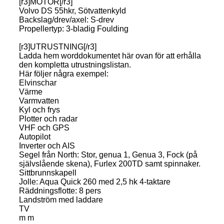
[r3]MOTOR[/r3]
Volvo DS 55hkr, Sötvattenkyld
Backslag/drev/axel: S-drev
Propellertyp: 3-bladig Foulding
[r3]UTRUSTNING[/r3]
Ladda hem worddokumentet här ovan för att erhålla
den kompletta utrustningslistan.
Här följer några exempel:
Elvinschar
Värme
Varmvatten
Kyl och frys
Plotter och radar
VHF och GPS
Autopilot
Inverter och AIS
Segel från North: Stor, genua 1, Genua 3, Fock (på
självslående skena), Furlex 200TD samt spinnaker.
Sittbrunnskapell
Jolle: Aqua Quick 260 med 2,5 hk 4-taktare
Räddningsflotte: 8 pers
Landström med laddare
TV
m m