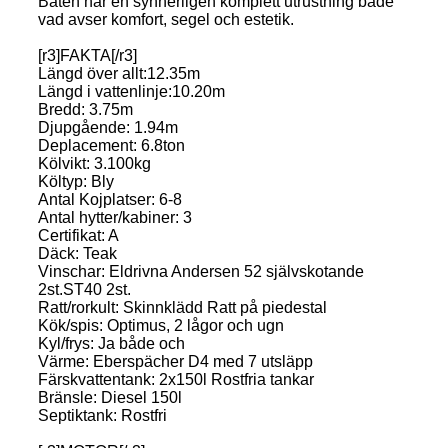
Båten har en synnerligen komplett utrustning både
vad avser komfort, segel och estetik.
[r3]FAKTA[/r3]
Längd över allt:12.35m
Längd i vattenlinje:10.20m
Bredd: 3.75m
Djupgående: 1.94m
Deplacement: 6.8ton
Kölvikt: 3.100kg
Költyp: Bly
Antal Kojplatser: 6-8
Antal hytter/kabiner: 3
Certifikat: A
Däck: Teak
Vinschar: Eldrivna Andersen 52 självskotande
2st.ST40 2st.
Ratt/rorkult: Skinnklädd Ratt på piedestal
Kök/spis: Optimus, 2 lågor och ugn
Kyl/frys: Ja både och
Värme: Eberspächer D4 med 7 utsläpp
Färskvattentank: 2x150l Rostfria tankar
Bränsle: Diesel 150l
Septiktank: Rostfri