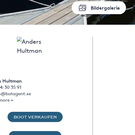
Bildergalerie
s Hultman
4-30 35 91
s@batagent.se
more >
BOOT VERKAUFEN