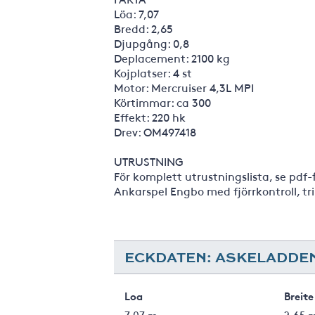
Löa: 7,07
Bredd: 2,65
Djupgång: 0,8
Deplacement: 2100 kg
Kojplatser: 4 st
Motor: Mercruiser 4,3L MPI
Körtimmar: ca 300
Effekt: 220 hk
Drev: OM497418
UTRUSTNING
För komplett utrustningslista, se pdf
Ankarspel Engbo med fjörrkontroll, tr
ECKDATEN: ASKELADDEN
Loa
Breite
7.07 m
2.65 