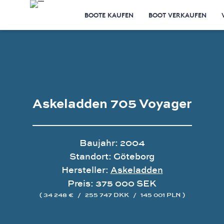
BOOTE KAUFEN
BOOT VERKAUFEN
Askeladden 705 Voyager
Baujahr: 2004
Standort: Göteborg
Hersteller:
Askeladden
Preis: 375 000 SEK
( 34 248 €
/
255 747 DKK
/
145 001 PLN )