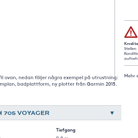
Kredit
Stellen
Konditi
aufneh
Mehr 
-fil ovan, nedan följer några exempel på utrustning:
implan, badplattform, ny plotter från Garmin 2015.
 705 VOYAGER
Tiefgang
m
0.8 m