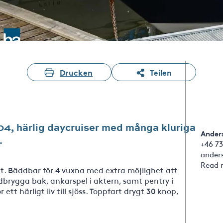
Drucken
Teilen
4, härlig daycruiser med många kluriga
Ander
.
+46 73
ander
Read 
et. Bäddbar för 4 vuxna med extra möjlighet att
badbrygga bak, ankarspel i aktern, samt pentry i
ett härligt liv till sjöss. Toppfart drygt 30 knop,