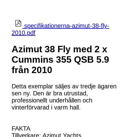
specifikationerna-azimut-38-fly-
2010.pdf
Azimut 38 Fly med 2 x
Cummins 355 QSB 5.9
från 2010
Detta exemplar säljes av tredje ägaren
sen ny. Den är bra utrustad,
professionellt underhållen och
vinterförvarad i varm hall.
FAKTA
Tillverkare: Azimut Yachts