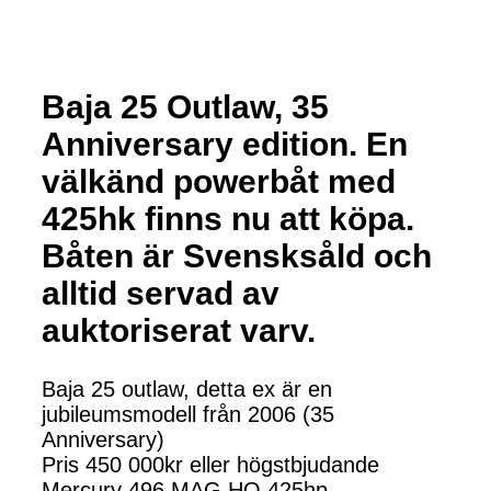
Baja 25 Outlaw, 35
Anniversary edition. En
välkänd powerbåt med
425hk finns nu att köpa.
Båten är Svensksåld och
alltid servad av
auktoriserat varv.
Baja 25 outlaw, detta ex är en
jubileumsmodell från 2006 (35
Anniversary)
Pris 450 000kr eller högstbjudande
Mercury 496 MAG HO 425hp