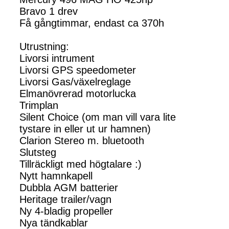
Bravo 1 drev
Få gångtimmar, endast ca 370h
Utrustning:
Livorsi intrument
Livorsi GPS speedometer
Livorsi Gas/växelreglage
Elmanövrerad motorlucka
Trimplan
Silent Choice (om man vill vara lite
tystare in eller ut ur hamnen)
Clarion Stereo m. bluetooth
Slutsteg
Tillräckligt med högtalare :)
Nytt hamnkapell
Dubbla AGM batterier
Heritage trailer/vagn
Ny 4-bladig propeller
Nya tändkablar