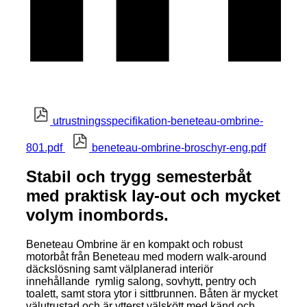
utrustningsspecifikation-beneteau-ombrine-
801.pdf
beneteau-ombrine-broschyr-eng.pdf
Stabil och trygg semesterbåt
med praktisk lay-out och mycket
volym inombords.
Beneteau Ombrine är en kompakt och robust
motorbåt från Beneteau med modern walk-around
däckslösning samt välplanerad interiör
innehållande rymlig salong, sovhytt, pentry och
toalett, samt stora ytor i sittbrunnen. Båten är mycket
välutrustad och är ytterst välskött med känd och