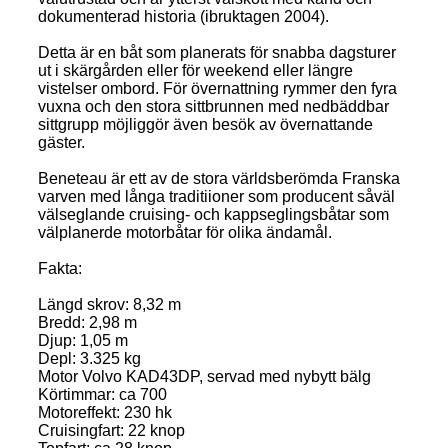
dokumenterad historia (ibruktagen 2004).
Detta är en båt som planerats för snabba dagsturer
ut i skärgården eller för weekend eller längre
vistelser ombord. För övernattning rymmer den fyra
vuxna och den stora sittbrunnen med nedbäddbar
sittgrupp möjliggör även besök av övernattande
gäster.
Beneteau är ett av de stora världsberömda Franska
varven med långa traditiioner som producent såväl
välseglande cruising- och kappseglingsbåtar som
välplanerde motorbåtar för olika ändamål.
Fakta:
Längd skrov: 8,32 m
Bredd: 2,98 m
Djup: 1,05 m
Depl: 3.325 kg
Motor Volvo KAD43DP, servad med nybytt bälg
Körtimmar: ca 700
Motoreffekt: 230 hk
Cruisingfart: 22 knop