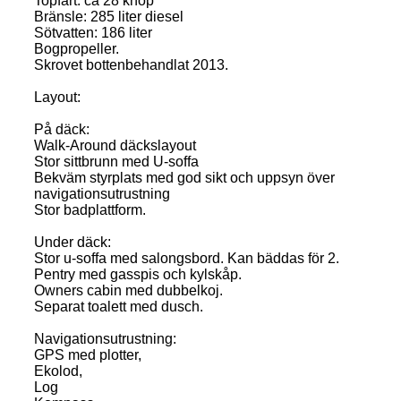
Topfart: ca 28 knop
Bränsle: 285 liter diesel
Sötvatten: 186 liter
Bogpropeller.
Skrovet bottenbehandlat 2013.
Layout:
På däck:
Walk-Around däckslayout
Stor sittbrunn med U-soffa
Bekväm styrplats med god sikt och uppsyn över
navigationsutrustning
Stor badplattform.
Under däck:
Stor u-soffa med salongsbord. Kan bäddas för 2.
Pentry med gasspis och kylskåp.
Owners cabin med dubbelkoj.
Separat toalett med dusch.
Navigationsutrustning:
GPS med plotter,
Ekolod,
Log