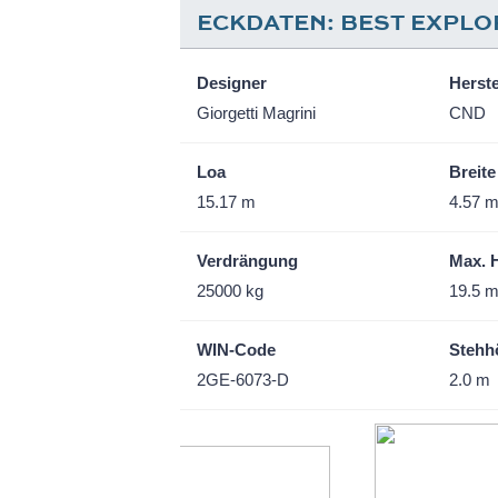
ECKDATEN: BEST EXPL
Designer
Herste
Giorgetti Magrini
CND
Loa
Breite
15.17 m
4.57 
Verdrängung
Max. 
25000 kg
19.5 
WIN-Code
Stehh
2GE-6073-D
2.0 m