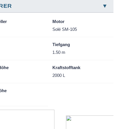
ORER
ller
Motor
Solé SM-105
Tiefgang
m
1.50 m
Höhe
Kraftstofftank
m
2000 L
öhe