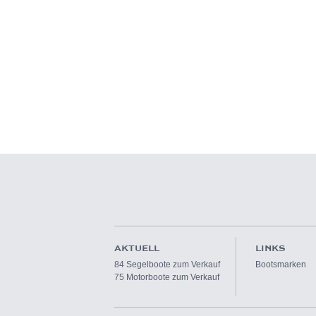
AKTUELL
LINKS
84 Segelboote zum Verkauf
Bootsmarken
75 Motorboote zum Verkauf