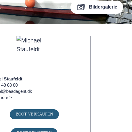
Bildergalerie
l Staufeldt
 48 88 80
el@baadagent.dk
more >
BOOT VERKAUFEN