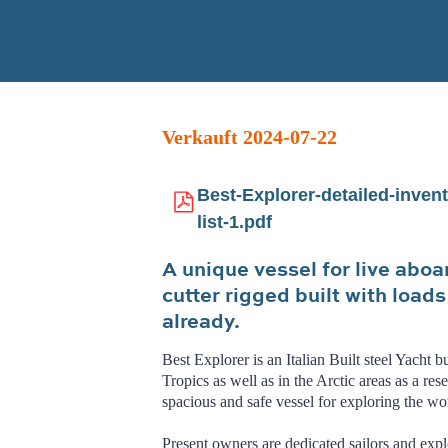
Verkauft 2024-07-22
Best-Explorer-detailed-invent
list-1.pdf
A unique vessel for live aboa
cutter rigged built with load
already.
Best Explorer is an Italian Built steel Yacht b
Tropics as well as in the Arctic areas as a res
spacious and safe vessel for exploring the w
Present owners are dedicated sailors and exp