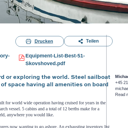
Teilen
Drucken
ory-
Equipment-List-Best-51-
Skovshoved.pdf
rd or exploring the world. Steel sailboat
Michae
s of space having all amenities on board
+45 21
micha
Read 
uilt for world wide operation having cruised for years in the
earch vessel. 5 cabins and a total of 12 berths make for a
orld, anywhere you would like.
lorers now wanting to go ashore. An exhausting inventory list