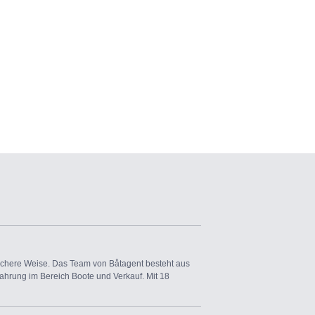
sichere Weise. Das Team von Båtagent besteht aus
ahrung im Bereich Boote und Verkauf. Mit 18