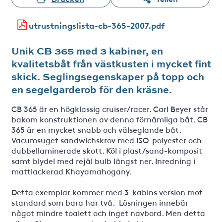
utrustningslista-cb-365-2007.pdf
Unik CB 365 med 3 kabiner, en
kvalitetsbåt från västkusten i mycket fint
skick. Seglingsegenskaper på topp och
en segelgarderob för den kräsne.
CB 365 är en högklassig cruiser/racer. Carl Beyer står
bakom konstruktionen av denna förnämliga båt. CB
365 är en mycket snabb och välseglande båt.
Vacumsuget sandwichskrov med ISO-polyester och
dubbellaminerade skott. Köl i plast/sand-komposit
samt blydel med rejäl bulb längst ner. Inredning i
mattlackerad Khayamahogany.
Detta exemplar kommer med 3-kabins version mot
standard som bara har två. Lösningen innebär
något mindre toalett och inget navbord. Men detta