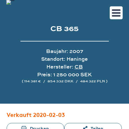
CB 365
Baujahr: 2007
Standort: Haninge
Hersteller:
CB
Preis: 1 250 000 SEK
( 114 381 €
/
854 332 DKK
/
484 322 PLN )
Bildergalerie
Verkauft 2020-02-03
Drucken
Teilen