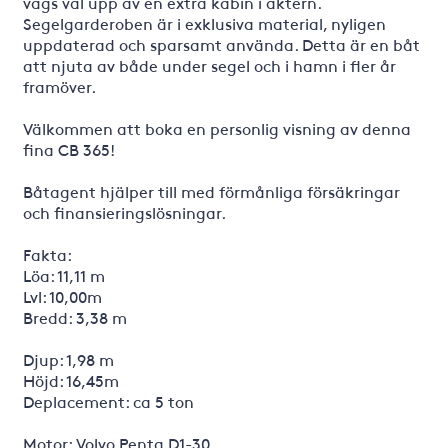
vägs väl upp av en extra kabin i aktern.
Segelgarderoben är i exklusiva material, nyligen
uppdaterad och sparsamt använda. Detta är en båt
att njuta av både under segel och i hamn i fler år
framöver.
Välkommen att boka en personlig visning av denna
fina CB 365!
Båtagent hjälper till med förmånliga försäkringar
och finansieringslösningar.
Fakta:
Löa: 11,11 m
Lvl: 10,00m
Bredd: 3,38 m
Djup: 1,98 m
Höjd: 16,45m
Deplacement: ca 5 ton
Motor: Volvo Penta D1-30