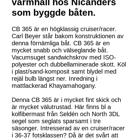
varmhall hos Nicanders
som byggde båten.
CB 365 är en högklassig cruiser/racer.
Carl Beyer står bakom konstruktionen av
denna förnämliga båt. CB 365 är en
mycket snabb och välseglande båt.
Vacumsuget sandwichskrov med ISO-
polyester och dubbellaminerade skott. Köl
i plast/sand-komposit samt blydel med
rejäl bulb längst ner. Inredning i
mattlackerad Khayamahogany.
Denna CB 365 är i mycket fint skick och
är mycket välutrustad. Här finns bl a
kolfibermast från Seldén och North 3DL
segel som seglats sparsamt i tre
säsonger. Intresserad av en cruiser/racer
i 36-37 fotsklassen? Då är det svårt att