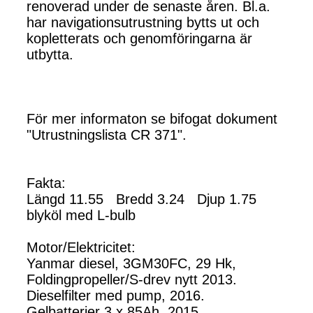
renoverad under de senaste åren. Bl.a.
har navigationsutrustning bytts ut och
kopletterats och genomföringarna är
utbytta.
För mer informaton se bifogat dokument
"Utrustningslista CR 371".
Fakta:
Längd 11.55 Bredd 3.24 Djup 1.75
blyköl med L-bulb
Motor/Elektricitet:
Yanmar diesel, 3GM30FC, 29 Hk,
Foldingpropeller/S-drev nytt 2013.
Dieselfilter med pump, 2016.
Gelbatterier 3 x 85Ah, 2015.