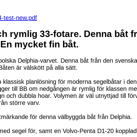
4-test-new.pdf
h rymlig 33-fotare. Denna båt f
 En mycket fin båt.
 polska Delphia-varvet. Denna båt från den svensk
ten är välskött på alla sätt.
klassisk planlösning för moderna segelbåtar i denn
 ligger till BB om nedgången är rymlig för klassen
och dubbla hoar. Volymen är väl utnyttjad till förv
ån större varv.
utmärkande för denna välbyggda båt från Delphia.
 med segel för, samt en Volvo-Penta D1-20 kopplad 