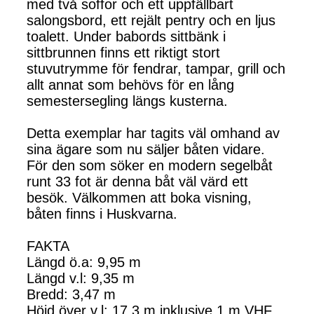
med två soffor och ett uppfällbart
salongsbord, ett rejält pentry och en ljus
toalett. Under babords sittbänk i
sittbrunnen finns ett riktigt stort
stuvutrymme för fendrar, tampar, grill och
allt annat som behövs för en lång
semestersegling längs kusterna.
Detta exemplar har tagits väl omhand av
sina ägare som nu säljer båten vidare.
För den som söker en modern segelbåt
runt 33 fot är denna båt väl värd ett
besök. Välkommen att boka visning,
båten finns i Huskvarna.
FAKTA
Längd ö.a: 9,95 m
Längd v.l: 9,35 m
Bredd: 3,47 m
Höjd över v.l: 17,3 m inklusive 1 m VHF