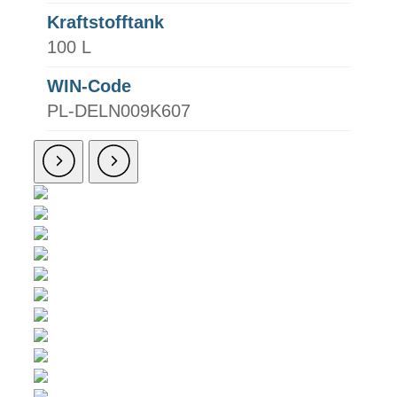
Kraftstofftank
100 L
WIN-Code
PL-DELN009K607