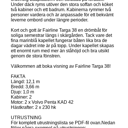
Under däck ryms utöver den stora soffan och köket
två kabiner och ett badrum. Kabinerna rymmer två
personer vardera och är anpassade för ett bekvämt
leverne ombord under längre perioder.
Kort och gott är Fairline Targa 38 en drömbåt för
soliga semestrar längs i skärgården. Tack vare det
fina marinblå kapellet fungerar båten lika bra de
dagar vädret inte är på topp. Under kapellet skapas
ett enormt rum med mer än ståhöjd och bra utsikt
genom de stora fönstren.
Välkommen att boka visning av Fairline Targa 38!
FAKTA
Längd: 12,1 m
Bredd: 3,66 m
Djup: 1,0 m
Kabiner: 2
Motor: 2 x Volvo Penta KAD 42
Hästkrafter: 2 x 230 hk
UTRUSTNING
För komplett utrustningslista se PDF-fil ovan.Nedan
följer några exempel på utrustningen: