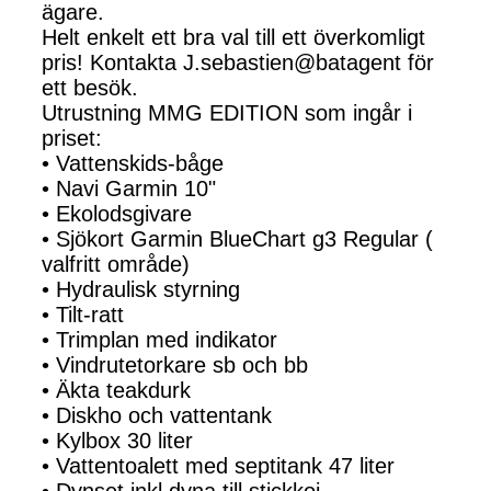
ägare.
Helt enkelt ett bra val till ett överkomligt
pris! Kontakta J.sebastien@batagent för
ett besök.
Utrustning MMG EDITION som ingår i
priset:
• Vattenskids-båge
• Navi Garmin 10"
• Ekolodsgivare
• Sjökort Garmin BlueChart g3 Regular (
valfritt område)
• Hydraulisk styrning
• Tilt-ratt
• Trimplan med indikator
• Vindrutetorkare sb och bb
• Äkta teakdurk
• Diskho och vattentank
• Kylbox 30 liter
• Vattentoalett med septitank 47 liter
• Dynset inkl dyna till stickkoj