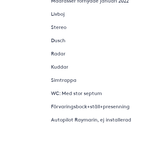
Madrasser förnyade januari 2022
Livboj
Stereo
Dusch
Radar
Kuddar
Simtrappa
WC: Med stor septum
Förvaringsbock+ställ+presenning
Autopilot Raymarin, ej installerad