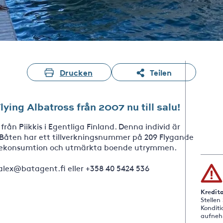
Drucken
Teilen
Flying Albatross från 2007 nu till salu!
rån Piikkis i Egentliga Finland. Denna individ är
d. Båten har ett tillverkningsnummer på 209 Flygande
nslekonsumtion och utmärkta boende utrymmen.
 alex@batagent.fi eller +358 40 5424 536
Kredit
Stellen
Konditi
aufneh