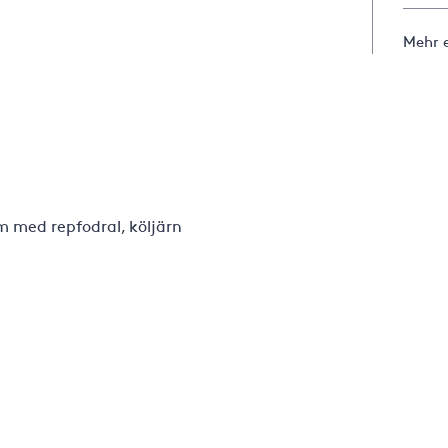
Mehr e
 med repfodral, köljärn