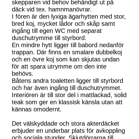
skepparen vid behov behändigt ut på
däck vid tex. hamnmanövrar.
I fören är den lyxiga ägarhytten med stor,
bred koj, mycket lådor och skåp samt
ingång till egen WC med separat
duschutrymme till styrbord.
En mindre hytt ligger till babord nedanför
trappan. Där finns en smalare dubbelkoj
och en övre koj som kan skjutas undan
för att spara utrymme om den inte
behövs.
Båtens andra toaletten ligger till styrbord
och har även ingång till duschutrymmet.
Interiören är till stor del i mattlackad, solid
teak som ger en klassisk känsla utan att
kännas omodernt.
Det välskyddade och stora akterdäcket
erbjuder en underbar plats för avkoppling
och sociala stunder. Skjutdörrarna till