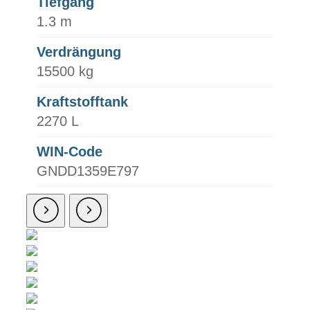
Tiefgang
1.3 m
Verdrängung
15500 kg
Kraftstofftank
2270 L
WIN-Code
GNDD1359E797