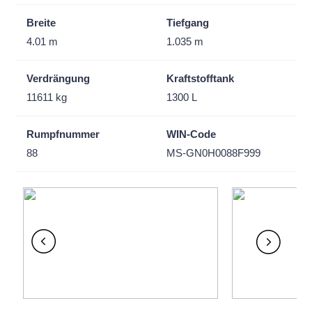
Breite
Tiefgang
4.01 m
1.035 m
Verdrängung
Kraftstofftank
11611 kg
1300 L
Rumpfnummer
WIN-Code
88
MS-GN0H0088F999