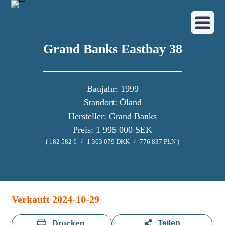
Grand Banks Eastbay 38
Grand Banks Eastbay 38
Baujahr: 1999
Standort: Öland
Hersteller:
Grand Banks
Preis: 1 995 000 SEK
( 182 582 €
/
1 363 079 DKK
/
776 837 PLN )
Bildergalerie
Verkauft 2024-10-29
Teilen
Drucken