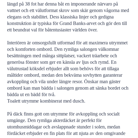
längd på 38 fot har denna båt en imponerande närvaro på
vattnet och ett välutformat skrov som skär genom vågorna med
elegans och stabilitet. Dess klassiska linjer och gedigna
konstruktion är typiska för Grand Banks-arvet och gör den till
ett beundrat val för båtentusiaster världen över.
Interiören är omsorgsfullt utformad för att maximera utrymmet
och komforten ombord. Den rymliga salongen välkomnar
besättningen med många sittplatser, vackert träarbete och
generösa fönster som ger en känsla av ljus och rymd. En
välutrustad köksdel erbjuder allt som behövs för att tillaga
måltider ombord, medan den bekväma sovhytten garanterar
avkoppling och vila under längre resor. Önskar man gäster
ombord kan man bädda i salongen genom att sänka bordet och
bädda ut en bädd för två.
Toalett utrymme kombinerat med dusch.
På däck finns gott om utrymme för avkoppling och socialt
umgänge. Den rymliga akterdäcket är perfekt för
utomhusmiddagar och avslappnade stunder i solen, medan
fördäcket erbjuder en fin plats för att njuta av den omgivande