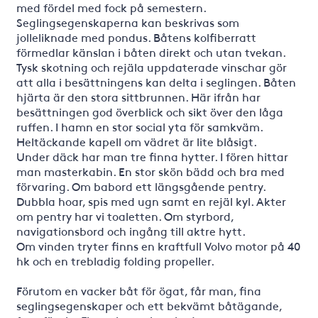
med fördel med fock på semestern.
Seglingsegenskaperna kan beskrivas som
jolleliknade med pondus. Båtens kolfiberratt
förmedlar känslan i båten direkt och utan tvekan.
Tysk skotning och rejäla uppdaterade vinschar gör
att alla i besättningens kan delta i seglingen. Båten
hjärta är den stora sittbrunnen. Här ifrån har
besättningen god överblick och sikt över den låga
ruffen. I hamn en stor social yta för samkväm.
Heltäckande kapell om vädret är lite blåsigt.
Under däck har man tre finna hytter. I fören hittar
man masterkabin. En stor skön bädd och bra med
förvaring. Om babord ett längsgående pentry.
Dubbla hoar, spis med ugn samt en rejäl kyl. Akter
om pentry har vi toaletten. Om styrbord,
navigationsbord och ingång till aktre hytt.
Om vinden tryter finns en kraftfull Volvo motor på 40
hk och en trebladig folding propeller.
Förutom en vacker båt för ögat, får man, fina
seglingsegenskaper och ett bekvämt båtägande,