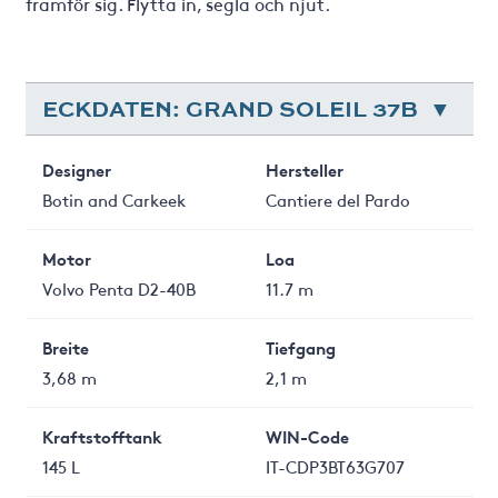
framför sig. Flytta in, segla och njut.
ECKDATEN: GRAND SOLEIL 37B
Designer
Hersteller
Botin and Carkeek
Cantiere del Pardo
Motor
Loa
Volvo Penta D2-40B
11.7 m
Breite
Tiefgang
3,68 m
2,1 m
Kraftstofftank
WIN-Code
145 L
IT-CDP3BT63G707