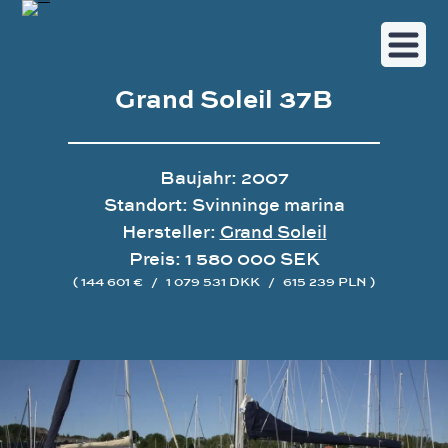
Grand Soleil 37B
Baujahr: 2007
Standort: Svinninge marina
Hersteller:
Grand Soleil
Preis: 1 580 000 SEK
( 144 601 €
/
1 079 531 DKK
/
615 239 PLN )