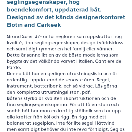
seglingsegenskaper, hög
boendekomfort, uppdaterad båt.
Designad av det kända designerkontoret
Botin and Carkeek
Grand Soleil 37- är för seglaren som uppskattar hög
kvalité, fina seglingsegenskaper, design i världsklass
och samtidigt rymmer en hel familj eller vänner.
Detta är sannolikt en av de bästa modellerna som
byggts av det välkända varvet i Italien, Cantiere del
Pardo.
Denna båt har en gedigen utrustningslista och är
ordentligt uppdaterad de senaste åren. Segel,
instrument, batteribank, och så vidrae. Läs gärna
den kompletta utrustningslistan, pdf.
Båtens styrka är kvalitén i konstruktionen och de
fina seglingsegenskaperna. För att få en stum och
snabb båt har man en kraftig stålbalk som tar upp
alla krafter från köl och rigg. En rigg med ett
balanserat segelplan, inte för lite segel i lättvind
men samtidigt behöver du inte reva för tidigt. Seglas