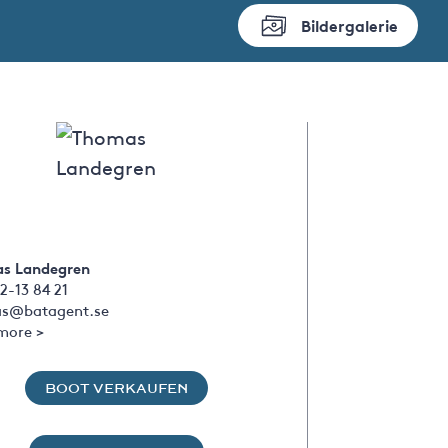
Bildergalerie
s Landegren
2-13 84 21
s@batagent.se
more >
BOOT VERKAUFEN