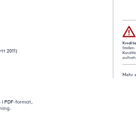
Kredit
Stellen
tt 2011)
Konditi
aufneh
Mehr e
n i PDF-format,
ning.