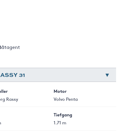
 Båtagent
ASSY 31
ller
Motor
erg Rassy
Volvo Penta
Tiefgang
m
1.71 m