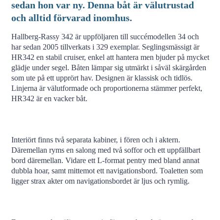
sedan hon var ny. Denna båt är välutrustad
och alltid förvarad inomhus.
Hallberg-Rassy 342 är uppföljaren till succémodellen 34 och
har sedan 2005 tillverkats i 329 exemplar. Seglingsmässigt är
HR342 en stabil cruiser, enkel att hantera men bjuder på mycket
glädje under segel. Båten lämpar sig utmärkt i såväl skärgården
som ute på ett upprört hav. Designen är klassisk och tidlös.
Linjerna är välutformade och proportionerna stämmer perfekt,
HR342 är en vacker båt.
Interiört finns två separata kabiner, i fören och i aktern.
Däremellan ryms en salong med två soffor och ett uppfällbart
bord däremellan. Vidare ett L-format pentry med bland annat
dubbla hoar, samt mittemot ett navigationsbord. Toaletten som
ligger strax akter om navigationsbordet är ljus och rymlig.