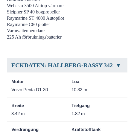
Webasto 3500 Airtop värmare
Sleipner SP 40 bogpropeller
Raymarine ST 4000 Autopilot
Raymarine C80 plotter
Varmvattenberedare
225 Ah förbrukningsbatterier
ECKDATEN: HALLBERG-RASSY 342
Motor
Loa
Volvo Penta D1-30
10.32 m
Breite
Tiefgang
3.42 m
1.82 m
Verdrängung
Kraftstofftank