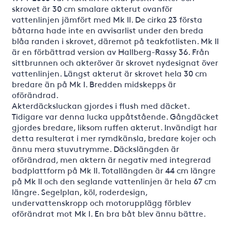
skrovet är 30 cm smalare akterut ovanför
vattenlinjen jämfört med Mk II. De cirka 23 första
båtarna hade inte en avvisarlist under den breda
blåa randen i skrovet, däremot på teakfotlisten. Mk II
är en förbättrad version av Hallberg-Rassy 36. Från
sittbrunnen och akteröver är skrovet nydesignat över
vattenlinjen. Längst akterut är skrovet hela 30 cm
bredare än på Mk I. Bredden midskepps är
oförändrad.
Akterdäcksluckan gjordes i flush med däcket.
Tidigare var denna lucka uppåtstående. Gångdäcket
gjordes bredare, liksom ruffen akterut. Invändigt har
detta resulterat i mer rymdkänsla, bredare kojer och
ännu mera stuvutrymme. Däckslängden är
oförändrad, men aktern är negativ med integrerad
badplattform på Mk II. Totallängden är 44 cm längre
på Mk II och den seglande vattenlinjen är hela 67 cm
längre. Segelplan, köl, roderdesign,
undervattenskropp och motorupplägg förblev
oförändrat mot Mk I. En bra båt blev ännu bättre.