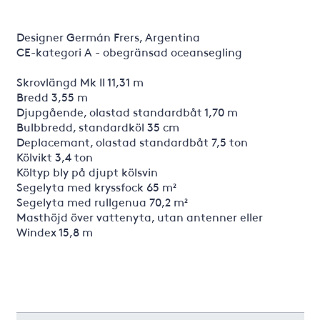
Designer Germán Frers, Argentina
CE-kategori A - obegränsad oceansegling
Skrovlängd Mk II 11,31 m
Bredd 3,55 m
Djupgående, olastad standardbåt 1,70 m
Bulbbredd, standardköl 35 cm
Deplacemant, olastad standardbåt 7,5 ton
Kölvikt 3,4 ton
Költyp bly på djupt kölsvin
Segelyta med kryssfock 65 m²
Segelyta med rullgenua 70,2 m²
Masthöjd över vattenyta, utan antenner eller
Windex 15,8 m