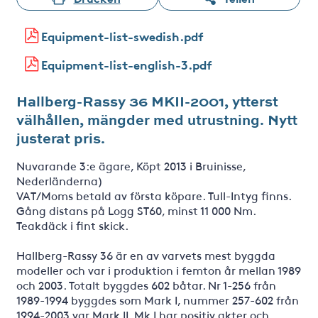
Equipment-list-swedish.pdf
Equipment-list-english-3.pdf
Hallberg-Rassy 36 MKII-2001, ytterst
välhållen, mängder med utrustning. Nytt
justerat pris.
Nuvarande 3:e ägare, Köpt 2013 i Bruinisse,
Nederländerna)
VAT/Moms betald av första köpare. Tull-Intyg finns.
Gång distans på Logg ST60, minst 11 000 Nm.
Teakdäck i fint skick.
Hallberg-Rassy 36 är en av varvets mest byggda
modeller och var i produktion i femton år mellan 1989
och 2003. Totalt byggdes 602 båtar. Nr 1-256 från
1989-1994 byggdes som Mark I, nummer 257-602 från
1994-2003 var Mark II. Mk I har positiv akter och