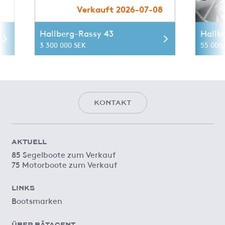
1
Verkauft 2026-07-08
Hallberg-Rassy 43
Hallb
3 300 000 SEK
55 000 
KONTAKT
AKTUELL
85 Segelboote zum Verkauf
75 Motorboote zum Verkauf
LINKS
Bootsmarken
ÜBER BÅTAGENT