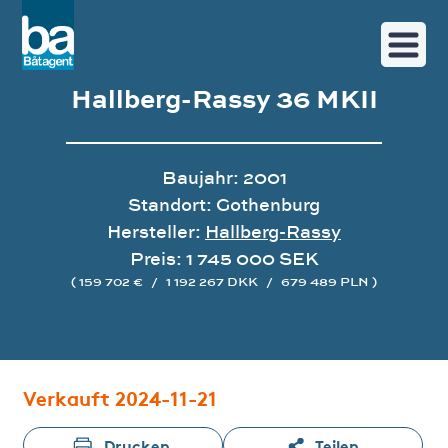
Hallberg-Rassy 36 MKII
Baujahr: 2001
Standort: Gothenburg
Hersteller:
Hallberg-Rassy
Preis: 1 745 000 SEK
( 159 702 €
/
1 192 267 DKK
/
679 489 PLN )
Bildergalerie
Verkauft 2024-11-21
Drucken
Teilen