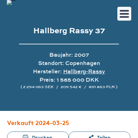
Hallberg Rassy 37
Baujahr: 2007
Standort: Copenhagen
Hersteller:
Hallberg-Rassy
Preis: 1 565 000 DKK
( 2 294 063 SEK
/
209 542 €
/
891 863 PLN )
Bildergalerie
Verkauft 2024-03-25
Drucken
Teilen