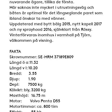
nuvarande ägare, tillika de första.
Här saknas inte mycket i utrustningsväg och
båten är optimal för det långseglande paret som
ibland önskar ta med vänner.
Uppdaterad med bytt bälg 2015, nytt kapell 2017
och ny sprayhood 2016, självklart från Rössy.
Vinterförvaras inomhus i varmhall på Tjörn,
välkommen på visning.
FAKTA
Skrovnummer: SE-HRM 37189E809
Längd ö a:11.32
Längd v l: 10.20
Bredd: 3.55
Djup: 1.90
Depl: 7500 kg
Kölvikt: bly, 3200 kg
Masthöjd: 16.75 m
Motor: Volvo Penta D55
Motortimmar: ca. 800 tim
Effekt: 55 hk