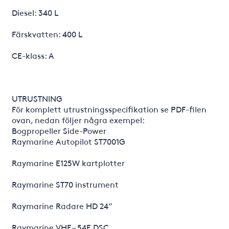
Diesel: 340 L
Färskvatten: 400 L
CE-klass: A
UTRUSTNING
För komplett utrustningsspecifikation se PDF-filen
ovan, nedan följer några exempel:
Bogpropeller Side-Power
Raymarine Autopilot ST7001G
Raymarine E125W kartplotter
Raymarine ST70 instrument
Raymarine Radare HD 24”
Raymarine VHF – 54E DSC