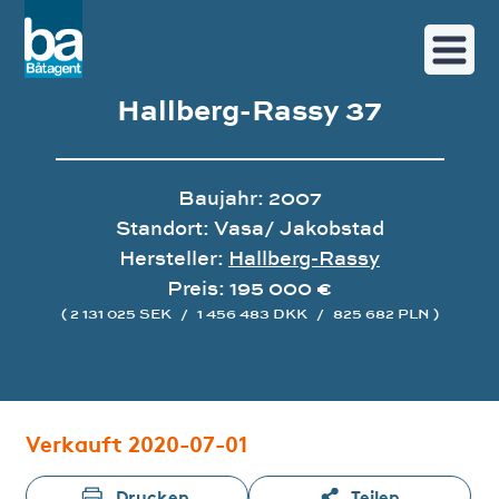
Hallberg-Rassy 37
Baujahr: 2007
Standort: Vasa/ Jakobstad
Hersteller:
Hallberg-Rassy
Preis: 195 000 €
( 2 131 025 SEK
/
1 456 483 DKK
/
825 682 PLN )
Bildergalerie
Verkauft 2020-07-01
Drucken
Teilen