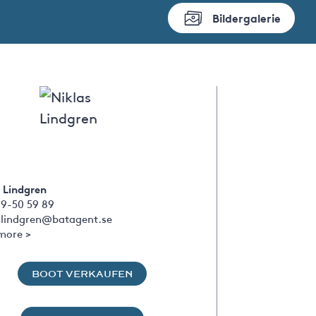
Bildergalerie
 Lindgren
09-50 59 89
s.lindgren@batagent.se
more >
BOOT VERKAUFEN