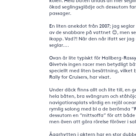
kölen. Hela båten andas än mer segli
ökad seglingsglädje och dessutom fan
passager.
En liten anekdot från 2007; jag seglar
av de snabbare på vattnet 😊, men ser
ikapp. Vad?! När den når ifatt ser ja
seglar….
Ovan är lite typiskt för Hallberg-Ras
Givetvis ingen racer men betydligt b
speciellt med liten besättning, vilket 
Rally for Cruisers, har visat.
Under däck finns allt och lite till, 
hela båten, bra svängrum och ståhöjd 
navigationsplats värdig en rejäl oce
rymlig salong med bl a de berömda ”R
dessutom en ”mittsoffa” för att både 
men även att göra rörelse föröver i s
Ägarhytten i aktern har en stor dubb