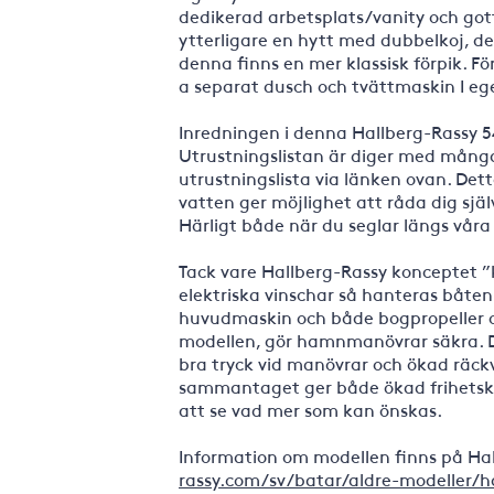
dedikerad arbetsplats/vanity och got
ytterligare en hytt med dubbelkoj, de
denna finns en mer klassisk förpik. 
a separat dusch och tvättmaskin I e
Inredningen i denna Hallberg-Rassy 54 
Utrustningslistan är diger med många
utrustningslista via länken ovan. Det
vatten ger möjlighet att råda dig sjä
Härligt både när du seglar längs våra 
Tack vare Hallberg-Rassy konceptet 
elektriska vinschar så hanteras båten
huvudmaskin och både bogpropeller och 
modellen, gör hamnmanövrar säkra. D
bra tryck vid manövrar och ökad räckv
sammantaget ger både ökad frihetskän
att se vad mer som kan önskas.
Information om modellen finns på Ha
rassy.com/sv/batar/aldre-modeller/h