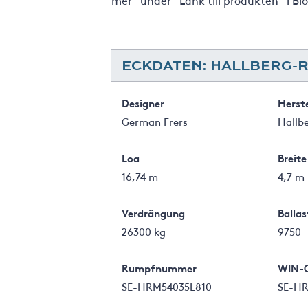
mer” under ”Länk till produkten” i B
ECKDATEN: HALLBERG-R
Designer
Herste
German Frers
Hallb
Loa
Breite
16,74 m
4,7 m
Verdrängung
Ballas
26300 kg
9750
Rumpfnummer
WIN-
SE-HRM54035L810
SE-HR