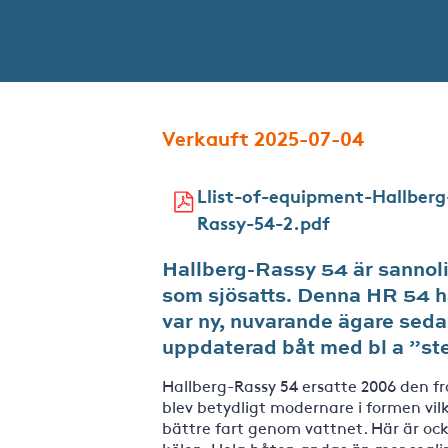
Verkauft 2025-07-04
Llist-of-equipment-Hallberg
Rassy-54-2.pdf
Hallberg-Rassy 54 är sannol
som sjösatts. Denna HR 54 ha
var ny, nuvarande ägare seda
uppdaterad båt med bl a ”stern
Hallberg-Rassy 54 ersatte 2006 den f
blev betydligt modernare i formen vil
bättre fart genom vattnet. Här är oc