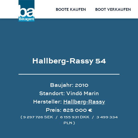
BOOTE KAUFEN
BOOT VERKAUFEN
Hallberg-Rassy 54
Baujahr: 2010
Standort: Vindö Marin
Hersteller:
Hallberg-Rassy
Preis: 825 000 €
( 9 297 726 SEK
/
6 155 931 DKK
/
3 499 334
PLN )