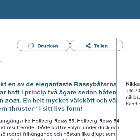
Drucken
Teilen
-
ikt en av de elegantaste Rassybåtarna
Niklas
+46 7
r haft i princip två ägare sedan båten
nikla
n 2021. En helt mycket välskött och väl
Read 
 thruster” i sitt livs form!
ramgångsrika Hallberg-Rassy 53. Hallberg-Rassy 54
ket resulterade i både bättre volym under däck och
kså rodret frihängande och nästan lika djupt som