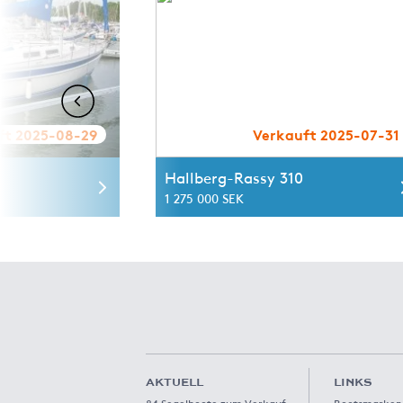
ft 2025-08-29
Verkauft 2025-07-31
Hallberg-Rassy 310
1 275 000 SEK
AKTUELL
LINKS
84 Segelboote zum Verkauf
Bootsmarken