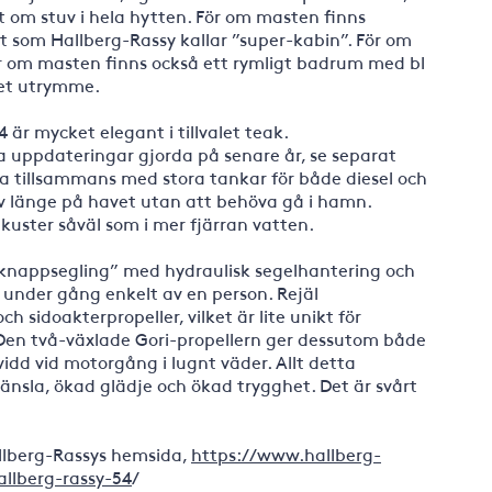
t om stuv i hela hytten. För om masten finns
t som Hallberg-Rassy kallar ”super-kabin”. För om
För om masten finns också ett rymligt badrum med bl
get utrymme.
är mycket elegant i tillvalet teak.
 uppdateringar gjorda på senare år, se separat
ta tillsammans med stora tankar för både diesel och
lv länge på havet utan att behöva gå i hamn.
kuster såväl som i mer fjärran vatten.
”knappsegling” med hydraulisk segelhantering och
 under gång enkelt av en person. Rejäl
sidoakterpropeller, vilket är lite unikt för
en två-växlade Gori-propellern ger dessutom både
idd vid motorgång i lugnt väder. Allt detta
sla, ökad glädje och ökad trygghet. Det är svårt
llberg-Rassys hemsida,
https://www.hallberg-
allberg-rassy-54
/