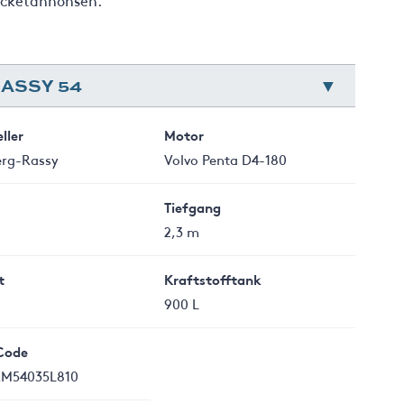
locketannonsen.
ASSY 54
ller
Motor
erg-Rassy
Volvo Penta D4-180
Tiefgang
2,3 m
t
Kraftstofftank
900 L
Code
M54035L810