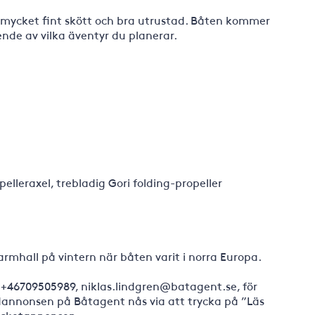
 mycket fint skött och bra utrustad. Båten kommer
nde av vilka äventyr du planerar.
pelleraxel, trebladig Gori folding-propeller
armhall på vintern när båten varit i norra Europa.
 +46709505989, niklas.lindgren@batagent.se, för
udannonsen på Båtagent nås via att trycka på ”Läs