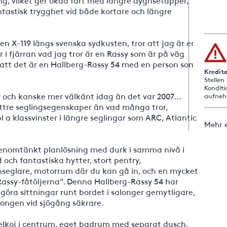
ng, vilket ger ökad fart med längre dygnsetapper,
tastisk trygghet vid både kortare och längre
 en X-119 längs svenska sydkusten, tror att jag är en
 i fjärran vad jag tror är en Rassy som är på väg
g att det är en Hallberg-Rassy 54 med en person som
Kredit
Stellen
Konditi
sy och kanske mer välkänt idag än det var 2007…
aufneh
ättre seglingsegenskaper än vad många tror,
bl a klassvinster i längre seglingar som ARC, Atlantic
Mehr e
en genomtänkt planlösning med durk i samma nivå i
och fantastiska hytter, stort pentry,
anseglare, motorrum där du kan gå in, och en mycket
assy-fåtöljerna”. Denna Hallberg-Rassy 54 har
göra sittningar runt bordet i salonger gemytligare,
alongen vid sjögång säkrare.
elkoj i centrum, eget badrum med separat dusch,