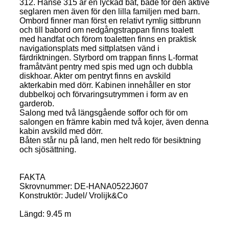
312. Hanse 315 är en lyckad båt, både för den aktive
seglaren men även för den lilla familjen med barn.
Ombord finner man först en relativt rymlig sittbrunn
och till babord om nedgångstrappan finns toalett
med handfat och förom toaletten finns en praktisk
navigationsplats med sittplatsen vänd i
färdriktningen. Styrbord om trappan finns L-format
framåtvänt pentry med spis med ugn och dubbla
diskhoar. Akter om pentryt finns en avskild
akterkabin med dörr. Kabinen innehåller en stor
dubbelkoj och förvaringsutrymmen i form av en
garderob.
Salong med två längsgående soffor och för om
salongen en främre kabin med två kojer, även denna
kabin avskild med dörr.
Båten står nu på land, men helt redo för besiktning
och sjösättning.
FAKTA
Skrovnummer: DE-HANA0522J607
Konstruktör: Judel/ Vrolijk&Co
Längd: 9.45 m