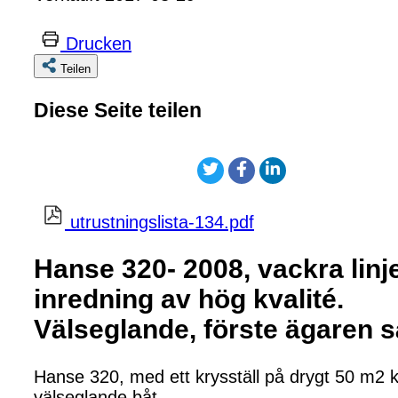
Drucken
Teilen
Diese Seite teilen
utrustningslista-134.pdf
Hanse 320- 2008, vackra linj
inredning av hög kvalité.
Välseglande, förste ägaren sä
Hanse 320, med ett krysställ på drygt 50 m2 k
välseglande båt.