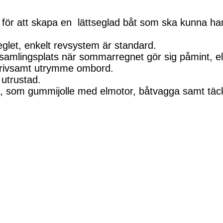
för att skapa en lättseglad båt som ska kunna ha
eglet, enkelt revsystem är standard.
ig samlingsplats när sommarregnet gör sig påmint, el
tt trivsamt utrymme ombord.
l utrustad.
ad, som gummijolle med elmotor, båtvagga samt täck