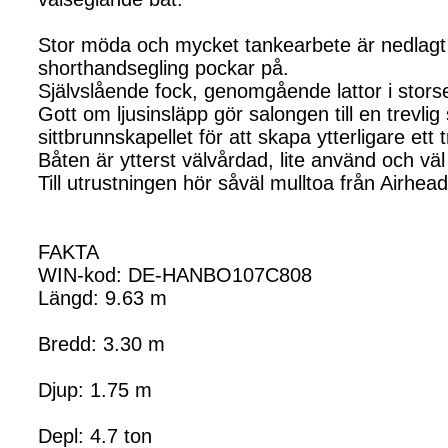
Stor möda och mycket tankearbete är nedlagt 
shorthandsegling pockar på.
Självslående fock, genomgående lattor i stors
Gott om ljusinsläpp gör salongen till en trevl
sittbrunnskapellet för att skapa ytterligare e
Båten är ytterst välvårdad, lite använd och vä
Till utrustningen hör såväl mulltoa från Airhe
FAKTA
WIN-kod: DE-HANBO107C808
Längd: 9.63 m
Bredd: 3.30 m
Djup: 1.75 m
Depl: 4.7 ton