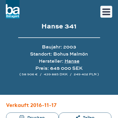
Hanse 341
Baujahr: 2003
Standort: Bohus Malmön
Hersteller:
Hanse
Preis: 645 000 SEK
( 58 906 €
/
439 885 DKK
/
249 402 PLN )
Bildergalerie
Verkauft 2016-11-17
Drucken
Teilen