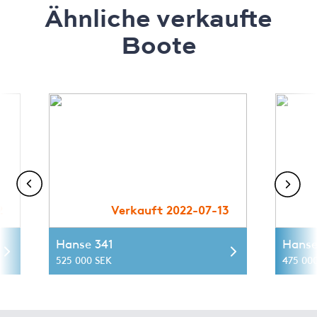
Ähnliche verkaufte
Boote
2
Verkauft 2022-07-13
Hanse 341
Hanse
525 000 SEK
475 00