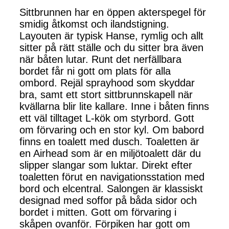
Sittbrunnen har en öppen akterspegel för
smidig åtkomst och ilandstigning.
Layouten är typisk Hanse, rymlig och allt
sitter på rätt ställe och du sitter bra även
när båten lutar. Runt det nerfällbara
bordet får ni gott om plats för alla
ombord. Rejäl sprayhood som skyddar
bra, samt ett stort sittbrunnskapell när
kvällarna blir lite kallare. Inne i båten finns
ett väl tilltaget L-kök om styrbord. Gott
om förvaring och en stor kyl. Om babord
finns en toalett med dusch. Toaletten är
en Airhead som är en miljötoalett där du
slipper slangar som luktar. Direkt efter
toaletten förut en navigationsstation med
bord och elcentral. Salongen är klassiskt
designad med soffor på båda sidor och
bordet i mitten. Gott om förvaring i
skåpen ovanför. Förpiken har gott om