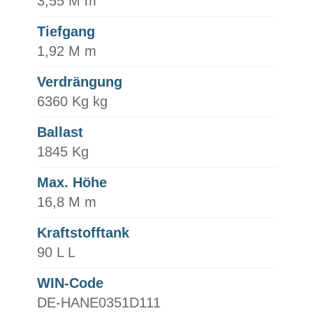
3,55 M m
Tiefgang
1,92 M m
Verdrängung
6360 Kg kg
Ballast
1845 Kg
Max. Höhe
16,8 M m
Kraftstofftank
90 L L
WIN-Code
DE-HANE0351D111