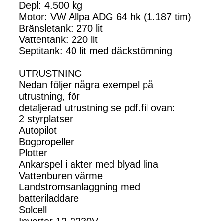
Depl: 4.500 kg
Motor: VW Allpa ADG 64 hk (1.187 tim)
Bränsletank: 270 lit
Vattentank: 220 lit
Septitank: 40 lit med däckstömning
UTRUSTNING
Nedan följer några exempel på
utrustning, för
detaljerad utrustning se pdf.fil ovan:
2 styrplatser
Autopilot
Bogpropeller
Plotter
Ankarspel i akter med blyad lina
Vattenburen värme
Landströmsanläggning med
batteriladdare
Solcell
Inverter 12-2230V