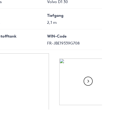
s
Volvo D1 30
Tiefgang
m
2,1 m
stofftank
WIN-Code
FR-JBE19339G708