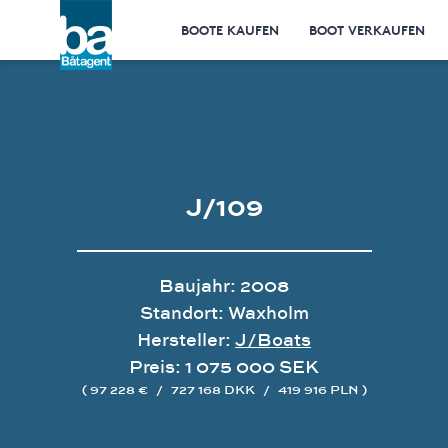
BOOTE KAUFEN
BOOT VERKAUFEN
J/109
Baujahr: 2008
Standort: Waxholm
Hersteller:
J/Boats
Preis: 1 075 000 SEK
( 97 228 €
/
727 168 DKK
/
419 916 PLN )