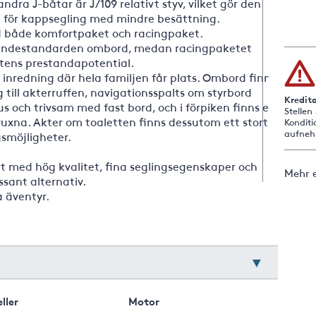
ndra J-båtar är J/109 relativt styv, vilket gör den
om för kappsegling med mindre besättning.
 både komfortpaket och racingpaket.
boendestandarden ombord, medan racingpaketet
åtens prestandapotential.
 inredning där hela familjen får plats. Ombord finns
till akterruffen, navigationsspalts om styrbord
Kredit
us och trivsam med fast bord, och i förpiken finns en
Stellen
uxna. Akter om toaletten finns dessutom ett stort
Konditi
aufneh
smöjligheter.
 med hög kvalitet, fina seglingsegenskaper och
Mehr e
ssant alternativ.
a äventyr.
ller
Motor