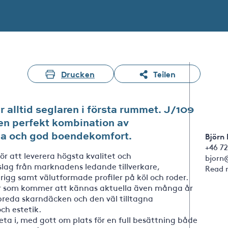
Drucken
Teilen
 alltid seglaren i första rummet. J/109
, en perfekt kombination av
da och god boendekomfort.
Björn
+46 72
r att leverera högsta kvalitet och
bjorn
slag från marknadens ledande tillverkare,
Read 
 rigg samt välutformade profiler på köl och roder.
er som kommer att kännas aktuella även många år
breda skarndäcken och den väl tilltagna
och estetik.
eta i, med gott om plats för en full besättning både