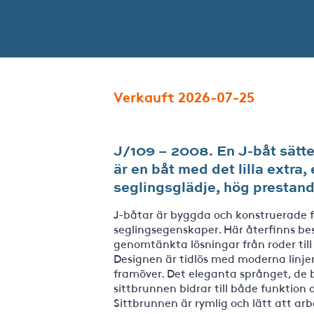
Verkauft 2026-07-25
J/109 – 2008. En J-båt sätter
är en båt med det lilla extra
seglingsglädje, hög prestan
J-båtar är byggda och konstruerade fö
seglingsegenskaper. Här återfinns be
genomtänkta lösningar från roder till
Designen är tidlös med moderna linj
framöver. Det eleganta språnget, de 
sittbrunnen bidrar till både funktion 
Sittbrunnen är rymlig och lätt att arb