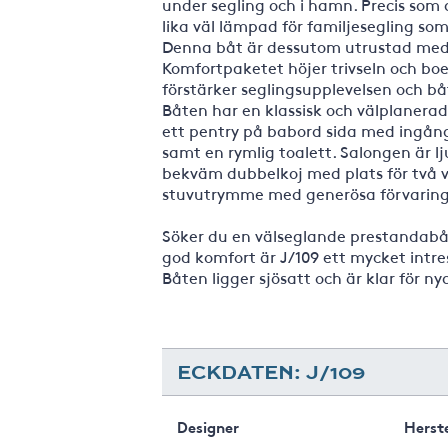
under segling och i hamn. Precis som a
lika väl lämpad för familjesegling s
Denna båt är dessutom utrustad med
Komfortpaketet höjer trivseln och 
förstärker seglingsupplevelsen och b
Båten har en klassisk och välplanerad
ett pentry på babord sida med ingång 
samt en rymlig toalett. Salongen är lj
bekväm dubbelkoj med plats för två v
stuvutrymme med generösa förvaring
Söker du en välseglande prestandabåt
god komfort är J/109 ett mycket intre
Båten ligger sjösatt och är klar för ny
ECKDATEN: J/109
Designer
Herste