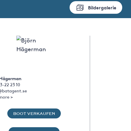
Bildergalerie
 Hägerman
3-22 23 10
@batagent.se
more >
BOOT VERKAUFEN