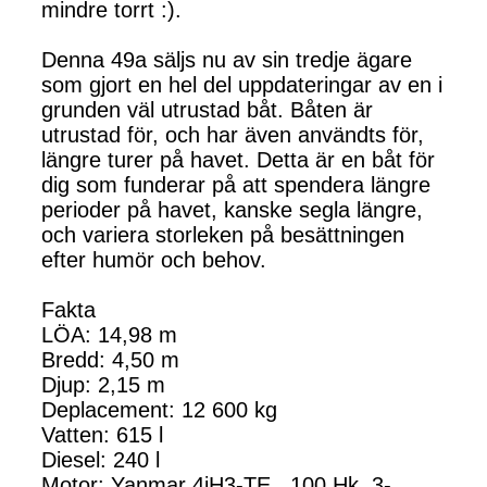
mindre torrt :).
Denna 49a säljs nu av sin tredje ägare
som gjort en hel del uppdateringar av en i
grunden väl utrustad båt. Båten är
utrustad för, och har även användts för,
längre turer på havet. Detta är en båt för
dig som funderar på att spendera längre
perioder på havet, kanske segla längre,
och variera storleken på besättningen
efter humör och behov.
Fakta
LÖA: 14,98 m
Bredd: 4,50 m
Djup: 2,15 m
Deplacement: 12 600 kg
Vatten: 615 l
Diesel: 240 l
Motor: Yanmar 4jH3-TE , 100 Hk, 3-