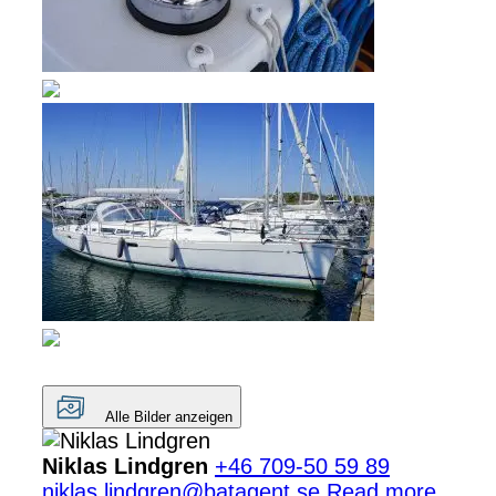
Alle Bilder anzeigen
Niklas Lindgren
+46 709-50 59 89
niklas.lindgren@batagent.se
Read more