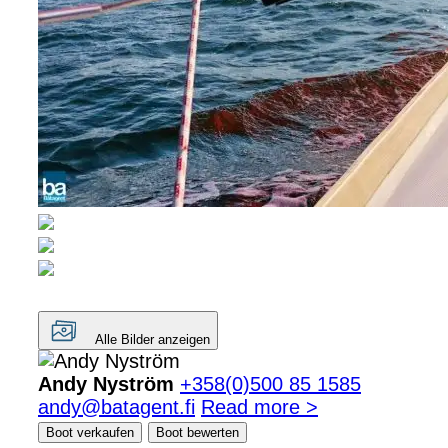
Alle Bilder anzeigen
Andy Nyström
+358(0)500 85 1585
andy@batagent.fi
Read more >
Boot verkaufen
Boot bewerten