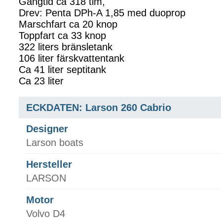
Gångtid ca 318 tim,
Drev: Penta DPh-A 1,85 med duoprop
Marschfart ca 20 knop
Toppfart ca 33 knop
322 liters bränsletank
106 liter färskvattentank
Ca 41 liter septitank
Ca 23 liter
ECKDATEN: Larson 260 Cabrio
Designer
Larson boats
Hersteller
LARSON
Motor
Volvo D4