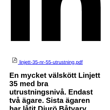
linjett-35-nr-55-utrustning.pdf
En mycket välskött Linjett
35 med bra
utrustningsnivå. Endast
två ägare. Sista ägaren
har låtit Djurö Båtvarv