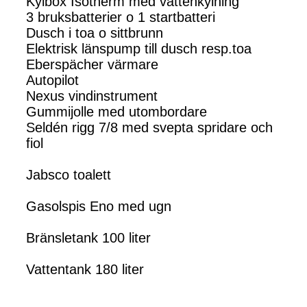
Kylbox Isotherm med vattenkylning
3 bruksbatterier o 1 startbatteri
Dusch i toa o sittbrunn
Elektrisk länspump till dusch resp.toa
Eberspächer värmare
Autopilot
Nexus vindinstrument
Gummijolle med utombordare
Seldén rigg 7/8 med svepta spridare och
fiol
Jabsco toalett
Gasolspis Eno med ugn
Bränsletank 100 liter
Vattentank 180 liter