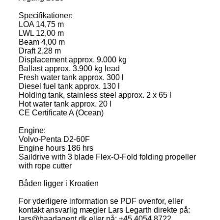
Specifikationer:
LOA 14,75 m
LWL 12,00 m
Beam 4,00 m
Draft 2,28 m
Displacement approx. 9.000 kg
Ballast approx. 3.900 kg lead
Fresh water tank approx. 300 l
Diesel fuel tank approx. 130 l
Holding tank, stainless steel approx. 2 x 65 l
Hot water tank approx. 20 l
CE Certificate A (Ocean)
Engine:
Volvo-Penta D2-60F
Engine hours 186 hrs
Saildrive with 3 blade Flex-O-Fold folding propeller
with rope cutter
Båden ligger i Kroatien
For yderligere information se PDF ovenfor, eller
kontakt ansvarlig mægler Lars Legarth direkte på:
lars@baadagent.dk eller på: +45 4054 8722.