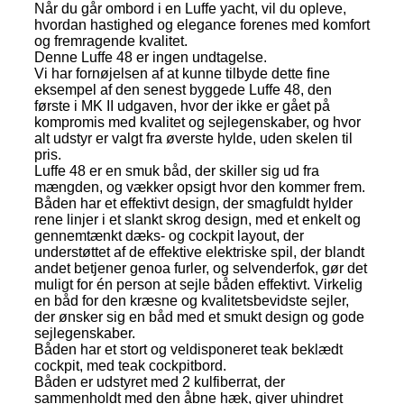
Når du går ombord i en Luffe yacht, vil du opleve,
hvordan hastighed og elegance forenes med komfort
og fremragende kvalitet.
Denne Luffe 48 er ingen undtagelse.
Vi har fornøjelsen af at kunne tilbyde dette fine
eksempel af den senest byggede Luffe 48, den
første i MK II udgaven, hvor der ikke er gået på
kompromis med kvalitet og sejlegenskaber, og hvor
alt udstyr er valgt fra øverste hylde, uden skelen til
pris.
Luffe 48 er en smuk båd, der skiller sig ud fra
mængden, og vækker opsigt hvor den kommer frem.
Båden har et effektivt design, der smagfuldt hylder
rene linjer i et slankt skrog design, med et enkelt og
gennemtænkt dæks- og cockpit layout, der
understøttet af de effektive elektriske spil, der blandt
andet betjener genoa furler, og selvenderfok, gør det
muligt for én person at sejle båden effektivt. Virkelig
en båd for den kræsne og kvalitetsbevidste sejler,
der ønsker sig en båd med et smukt design og gode
sejlegenskaber.
Båden har et stort og veldisponeret teak beklædt
cockpit, med teak cockpitbord.
Båden er udstyret med 2 kulfiberrat, der
sammenholdt med den åbne hæk, giver uhindret