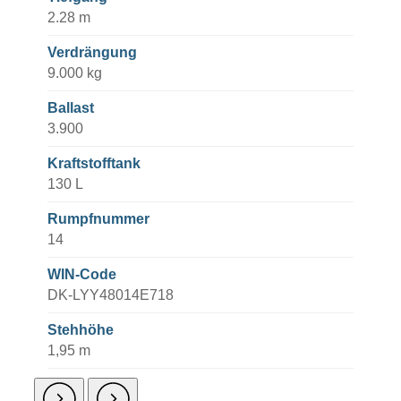
2.28 m
Verdrängung
9.000 kg
Ballast
3.900
Kraftstofftank
130 L
Rumpfnummer
14
WIN-Code
DK-LYY48014E718
Stehhöhe
1,95 m