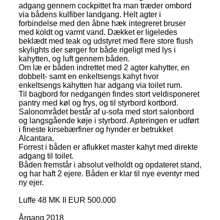
adgang gennem cockpittet fra man træder ombord
via bådens kulfiber landgang. Helt agter i
forbindelse med den åbne hæk integreret bruser
med koldt og varmt vand. Dækket er ligeledes
beklædt med teak og udstyret med flere store flush
skylights der sørger for både rigeligt med lys i
kahytten, og luft gennem båden.
Om læ er båden indrettet med 2 agter kahytter, en
dobbelt- samt en enkeltsengs kahyt hvor
enkeltsengs kahytten har adgang via toilet rum.
Til bagbord for nedgangen findes stort veldisponeret
pantry med køl og frys, og til styrbord kortbord.
Salonområdet består af u-sofa med stort salonbord
og langsgående køje i styrbord. Apteringen er udført
i fineste kirsebærfiner og hynder er betrukket
Alcantara.
Forrest i båden er aflukket master kahyt med direkte
adgang til toilet.
Båden fremstår i absolut velholdt og opdateret stand,
og har haft 2 ejere. Båden er klar til nye eventyr med
ny ejer.
Luffe 48 MK II EUR 500.000
Årgang 2018