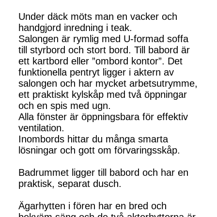
Under däck möts man en vacker och
handgjord inredning i teak.
Salongen är rymlig med U-formad soffa
till styrbord och stort bord. Till babord är
ett kartbord eller ”ombord kontor”. Det
funktionella pentryt ligger i aktern av
salongen och har mycket arbetsutrymme,
ett praktiskt kylskåp med två öppningar
och en spis med ugn.
Alla fönster är öppningsbara för effektiv
ventilation.
Inombords hittar du många smarta
lösningar och gott om förvaringsskåp.
Badrummet ligger till babord och har en
praktisk, separat dusch.
Ägarhytten i fören har en bred och
bekväm säng och de två akterhytterna är