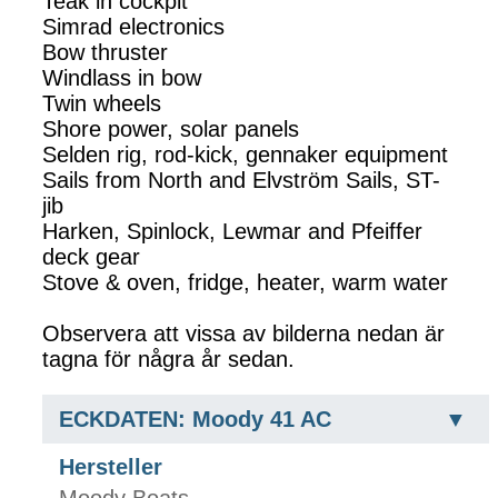
Teak in cockpit
Simrad electronics
Bow thruster
Windlass in bow
Twin wheels
Shore power, solar panels
Selden rig, rod-kick, gennaker equipment
Sails from North and Elvström Sails, ST-
jib
Harken, Spinlock, Lewmar and Pfeiffer
deck gear
Stove & oven, fridge, heater, warm water
Observera att vissa av bilderna nedan är
tagna för några år sedan.
ECKDATEN: Moody 41 AC
Hersteller
Moody Boats