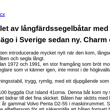
ocx
let av långfärdssegelbåtar med 
ägo i Sverige sedan ny. Charm 
åten introducerade mycket nytt när den kom, långse
åten och segla långt.
n 1972 och 1991, en stor framgång som bröt mot m
seglare som vi känner igen, inte minst i de högkvali
tningsstabil, trygg, rymlig, med ett djupgående so
1100 byggda Out Island 41orna. Denna båt kom ny ti
t bidrar till det fina skicket. Båten har skötts med 
ot år gammal Volvo Penta D2-55 i maskinrummet. S
lteftersom för att säkerställa att båten fortsatt h