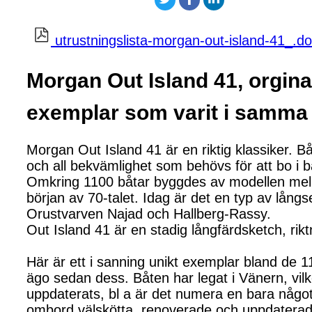
utrustningslista-morgan-out-island-41_.d
Morgan Out Island 41, orgina
exemplar som varit i samma 
Morgan Out Island 41 är en riktig klassiker. B
och all bekvämlighet som behövs för att bo i b
Omkring 1100 båtar byggdes av modellen mella
början av 70-talet. Idag är det en typ av lång
Orustvarven Najad och Hallberg-Rassy.
Out Island 41 är en stadig långfärdsketch, rik
Här är ett i sanning unikt exemplar bland de 
ägo sedan dess. Båten har legat i Vänern, vilke
uppdaterats, bl a är det numera en bara någ
ombord välskötta, renoverade och uppdaterade al