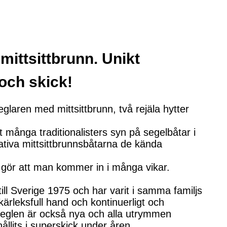
mittsittbrunn. Unikt
och skick!
glaren med mittsittbrunn, två rejäla hytter
ånga traditionalisters syn på segelbåtar i
tativa mittsittbrunnsbåtarna de kända
m gör att man kommer in i många vikar.
ll Sverige 1975 och har varit i samma familjs
kärleksfull hand och kontinuerligt och
eglen är också nya och alla utrymmen
ållits i superskick under åren.