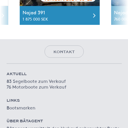
Najad 391
Najad
1 875 000 SEK
760 00
KONTAKT
AKTUELL
83 Segelboote zum Verkauf
76 Motorboote zum Verkauf
LINKS
Bootsmarken
ÜBER BÅTAGENT