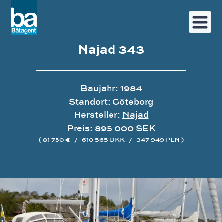
Najad 343
Baujahr: 1984
Standort: Göteborg
Hersteller:
Najad
Preis: 895 000 SEK
( 81 750 €
/
610 565 DKK
/
347 949 PLN )