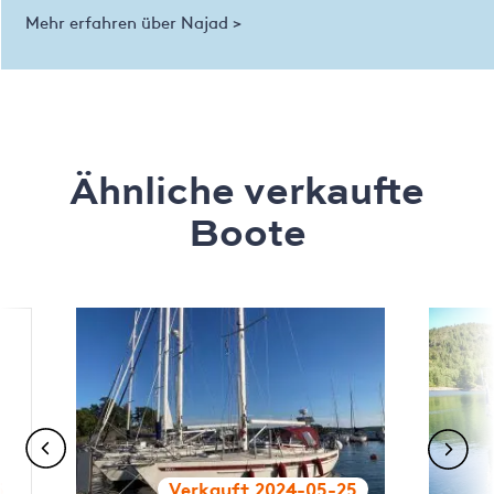
Mehr erfahren über Najad >
Ähnliche verkaufte
Boote
5
Verkauft 2024-05-25