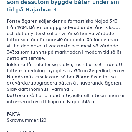
som dessutom byggde båten under sin
tid på Najadvaret.
Förste ägaren säljer denna fantastiska Najad 343
från 1984. Båten är uppgraderad under årens lopp,
och det är ytterst sällan vi får så här välvårdade
båtar som är närmare 40 år gamla. Så för den som
vill ha den absolut vackraste och mest välvårdade
343:a som funnits på marknaden i modern tid så är
detta ett tillfälle.
Bilderna får tala för sig själva, men bortsett från att
båtens inredning byggdes av Göran Segerlind, en av
Najads mästersnickare, så har Göran även fortsatt
att vårda/uppgradera båten åt nuvarande ägaren.
Självklart inomhus i varmhall.
Bättre än så här blir det inte, iallafall inte om man är
intresserad av att köpa en Najad 343:a.
FAKTA
Skrovnummer:120
Längd: 10,20 m