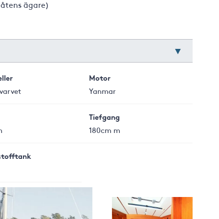
båtens ägare)
ller
Motor
varvet
Yanmar
Tiefgang
m
180cm m
stofftank