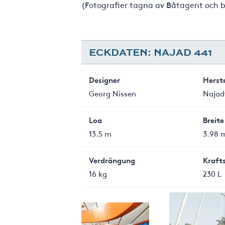
(Fotografier tagna av Båtagent och 
ECKDATEN: NAJAD 441
Designer
Herste
Georg Nissen
Najad
Loa
Breite
13.5 m
3.98 
Verdrängung
Kraft
16 kg
230 L