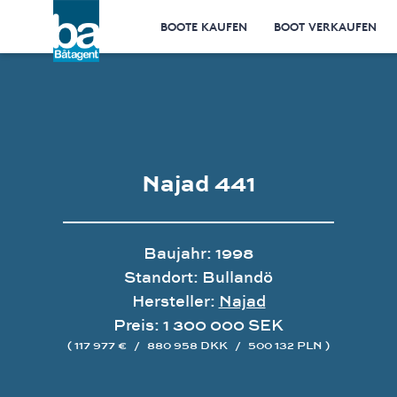
BOOTE KAUFEN
BOOT VERKAUFEN
Najad 441
Baujahr: 1998
Standort: Bullandö
Hersteller:
Najad
Preis: 1 300 000 SEK
( 117 977 €
/
880 958 DKK
/
500 132 PLN )