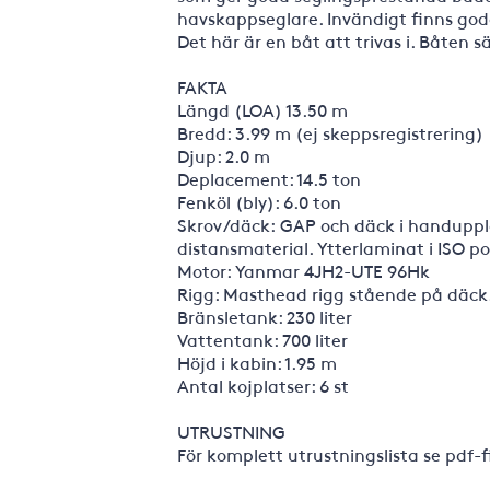
havskappseglare. Invändigt finns god
Det här är en båt att trivas i. Båten 
FAKTA
Längd (LOA) 13.50 m
Bredd: 3.99 m (ej skeppsregistrering)
Djup: 2.0 m
Deplacement: 14.5 ton
Fenköl (bly): 6.0 ton
Skrov/däck: GAP och däck i handupp
distansmaterial. Ytterlaminat i ISO p
Motor: Yanmar 4JH2-UTE 96Hk
Rigg: Masthead rigg stående på däck.
Bränsletank: 230 liter
Vattentank: 700 liter
Höjd i kabin: 1.95 m
Antal kojplatser: 6 st
UTRUSTNING
För komplett utrustningslista se pdf-f