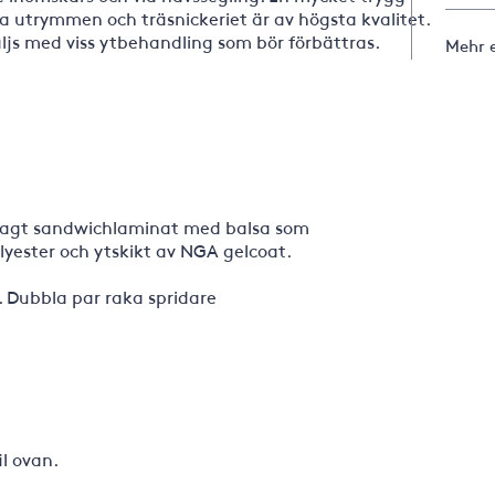
a utrymmen och träsnickeriet är av högsta kvalitet.
säljs med viss ytbehandling som bör förbättras.
Mehr 
lagt sandwichlaminat med balsa som
olyester och ytskikt av NGA gelcoat.
 Dubbla par raka spridare
il ovan.