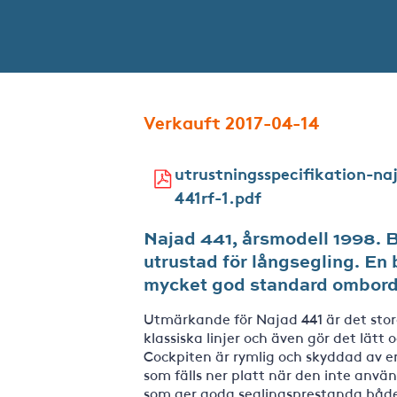
Verkauft 2017-04-14
utrustningsspecifikation-na
441rf-1.pdf
Najad 441, årsmodell 1998. Bå
utrustad för långsegling. En
mycket god standard ombord
Utmärkande för Najad 441 är det sto
klassiska linjer och även gör det lätt
Cockpiten är rymlig och skyddad av 
som fälls ner platt när den inte anvä
som ger goda seglingsprestanda både