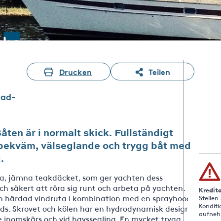
Drucken
Teilen
jad-
ten är i normalt skick. Fullständigt
 bekväm, välseglande och trygg båt med
.
ra, jämna teakdäcket, som ger yachten dess
 och säkert att röra sig runt och arbeta på yachten.
Kredit
en härdad vindruta i kombination med en sprayhood
Stellen
Konditi
nds. Skrovet och kölen har en hydrodynamisk design
aufneh
 inomskärs och vid havssegling. En mycket trygg