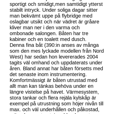
sportigt och smidigt,men samtidigt ytterst
stabilt intryck. Under soliga dagar sitter
man bekvämt uppe på flybridge med
oslagbar utsikt och när vädret är gråare
kliver man ner i den varma och
ombonade salongen. Båten har tre
kabiner och en toalett med dusch.
Denna fina båt (390:in anses av många
som den mes lyckade modellen från Nord
West) har sedan hon levererades 2004
tagits väl omhand och uppdaterats under
åren. Bland annat har båten försetts med
det senaste inom instrumentering.
Komfortmässigt är båten utrustad med
allt man kan tänkas behöva under en
längre vistelse på havet. Värmesystem,
stora tankar och flera rejäla kylskåp är
exempel på utrustning som höjer nivån till
max. och väl underhållen och påkostad,