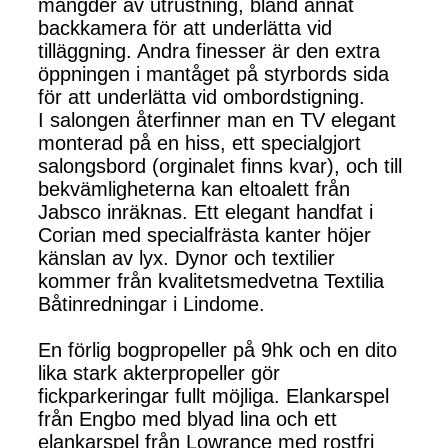
mängder av utrustning, bland annat
backkamera för att underlätta vid
tilläggning. Andra finesser är den extra
öppningen i mantåget på styrbords sida
för att underlätta vid ombordstigning.
I salongen återfinner man en TV elegant
monterad på en hiss, ett specialgjort
salongsbord (orginalet finns kvar), och till
bekvämligheterna kan eltoalett från
Jabsco inräknas. Ett elegant handfat i
Corian med specialfrästa kanter höjer
känslan av lyx. Dynor och textilier
kommer från kvalitetsmedvetna Textilia
Båtinredningar i Lindome.
En förlig bogpropeller på 9hk och en dito
lika stark akterpropeller gör
fickparkeringar fullt möjliga. Elankarspel
från Engbo med blyad lina och ett
elankarspel från Lowrance med rostfri