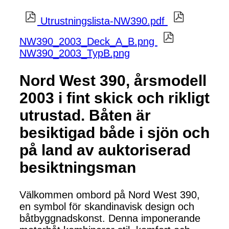
Utrustningslista-NW390.pdf
NW390_2003_Deck_A_B.png
NW390_2003_TypB.png
Nord West 390, årsmodell
2003 i fint skick och rikligt
utrustad. Båten är
besiktigad både i sjön och
på land av auktoriserad
besiktningsman
Välkommen ombord på Nord West 390,
en symbol för skandinavisk design och
båtbyggnadskonst. Denna imponerande