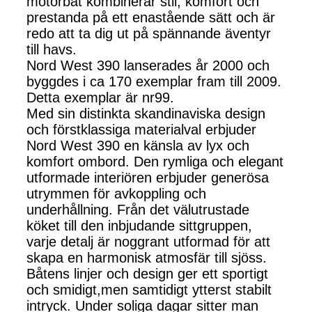
motorbåt kombinerar stil, komfort och
prestanda på ett enastående sätt och är
redo att ta dig ut på spännande äventyr
till havs.
Nord West 390 lanserades år 2000 och
byggdes i ca 170 exemplar fram till 2009.
Detta exemplar är nr99.
Med sin distinkta skandinaviska design
och förstklassiga materialval erbjuder
Nord West 390 en känsla av lyx och
komfort ombord. Den rymliga och elegant
utformade interiören erbjuder generösa
utrymmen för avkoppling och
underhållning. Från det välutrustade
köket till den inbjudande sittgruppen,
varje detalj är noggrant utformad för att
skapa en harmonisk atmosfär till sjöss.
Båtens linjer och design ger ett sportigt
och smidigt,men samtidigt ytterst stabilt
intryck. Under soliga dagar sitter man