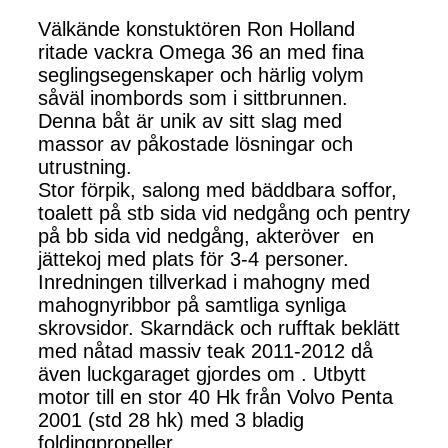
Välkände konstuktören Ron Holland
ritade vackra Omega 36 an med fina
seglingsegenskaper och härlig volym
såväl inombords som i sittbrunnen.
Denna båt är unik av sitt slag med
massor av påkostade lösningar och
utrustning.
Stor förpik, salong med bäddbara soffor,
toalett på stb sida vid nedgång och pentry
på bb sida vid nedgång, akteröver en
jättekoj med plats för 3-4 personer.
Inredningen tillverkad i mahogny med
mahognyribbor på samtliga synliga
skrovsidor. Skarndäck och rufftak beklätt
med nåtad massiv teak 2011-2012 då
även luckgaraget gjordes om . Utbytt
motor till en stor 40 Hk från Volvo Penta
2001 (std 28 hk) med 3 bladig
foldingpropeller.