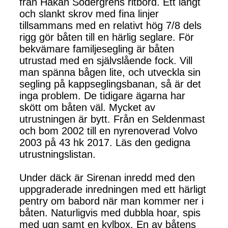
från Håkan Södergrens ritbord. Ett långt
och slankt skrov med fina linjer
tillsammans med en relativt hög 7/8 dels
rigg gör båten till en härlig seglare. För
bekvämare familjesegling är båten
utrustad med en självslående fock. Vill
man spänna bågen lite, och utveckla sin
segling på kappseglingsbanan, så är det
inga problem. De tidigare ägarna har
skött om båten väl. Mycket av
utrustningen är bytt. Från en Seldenmast
och bom 2002 till en nyrenoverad Volvo
2003 på 43 hk 2017. Läs den gedigna
utrustningslistan.
Under däck är Sirenan inredd med den
uppgraderade inredningen med ett härligt
pentry om babord när man kommer ner i
båten. Naturligvis med dubbla hoar, spis
med ugn samt en kylbox. En av båtens