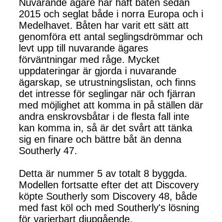
Nuvarande ägare har haft båten sedan
2015 och seglat både i norra Europa och i
Medelhavet. Båten har varit ett sätt att
genomföra ett antal seglingsdrömmar och
levt upp till nuvarande ägares
förväntningar med råge. Mycket
uppdateringar är gjorda i nuvarande
ägarskap, se utrustningslistan, och finns
det intresse för seglingar när och fjärran
med möjlighet att komma in på ställen där
andra enskrovsbåtar i de flesta fall inte
kan komma in, så är det svårt att tänka
sig en finare och bättre båt än denna
Southerly 47.
Detta är nummer 5 av totalt 8 byggda.
Modellen fortsatte efter det att Discovery
köpte Southerly som Discovery 48, både
med fast köl och med Southerly's lösning
för varierbart djupgående.