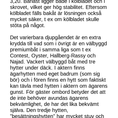
3,20. Barlast ligger både i kölbladet och i
skrovet, vilket ger hög stabilitet. Eftersom
kölbladet fälls bakåt är lösningen också
mycket säker, t ex om kölbladet skulle
stöta på något.
Det varierbara djupgåendet är en extra
krydda till vad som i övrigt är en välbyggd
premiumbåt i samma liga som t ex
Contest, Oyster, Hallberg-Rassy och
Najad. Vackert välbyggd båt med tre
hytter under däck. I aktern finns
ägarhytten med eget badrum (som sig
bör) och i fören finns en hytt som faktiskt
kan tävla med hytten i aktern om ägarens
gunst. För gäster ombord betyder det att
de inte behöver avundas ägarens
bekvämlighet, de har det lika bekvämt
själva. Den tredje hytten,
"besättningshytten" har mycket stuv och