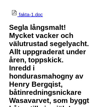
fakta-1.doc
Segla långsmalt!
Mycket vacker och
välutrustad segelyacht.
Allt uppgraderat under
åren, toppskick.
Inredd i
hondurasmahogny av
Henry Bergqist,
båtinredningsnickare
Wasavarvet, som byggt