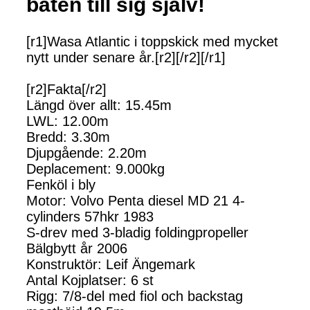
båten till sig själv!
[r1]Wasa Atlantic i toppskick med mycket
nytt under senare år.[r2][/r2][/r1]
[r2]Fakta[/r2]
Längd över allt: 15.45m
LWL: 12.00m
Bredd: 3.30m
Djupgående: 2.20m
Deplacement: 9.000kg
Fenköl i bly
Motor: Volvo Penta diesel MD 21 4-
cylinders 57hkr 1983
S-drev med 3-bladig foldingpropeller
Bälgbytt år 2006
Konstruktör: Leif Ängemark
Antal Kojplatser: 6 st
Rigg: 7/8-del med fiol och backstag