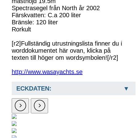
masthöjd 19.5m
Spectrasegel från North år 2002
Färskvatten: C.a 200 liter
Bränsle: 120 liter
Rorkult
[r2]Fullständig utrustningslista finner du i
worddokumentet här ovan, klicka på
texten till höger om wordsymbolen![/r2]
http://www.wasayachts.se
ECKDATEN: