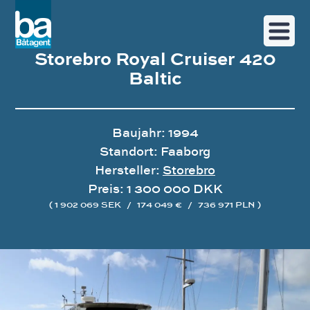
Storebro Royal Cruiser 420
Baltic
Baujahr: 1994
Standort: Faaborg
Hersteller:
Storebro
Preis: 1 300 000 DKK
( 1 902 069 SEK
/
174 049 €
/
736 971 PLN )