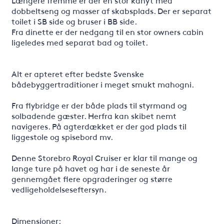
Længere fremme er der en stor kahyt med
dobbeltseng og masser af skabsplads. Der er separat
toilet i SB side og bruser i BB side.
Fra dinette er der nedgang til en stor owners cabin
ligeledes med separat bad og toilet.
Alt er apteret efter bedste Svenske
bådebyggertraditioner i meget smukt mahogni.
Fra flybridge er der både plads til styrmand og
solbadende gæster. Herfra kan skibet nemt
navigeres. På agterdækket er der god plads til
liggestole og spisebord mv.
Denne Storebro Royal Cruiser er klar til mange og
lange ture på havet og har i de seneste år
gennemgået flere opgraderinger og større
vedligeholdelseseftersyn.
Dimensioner: