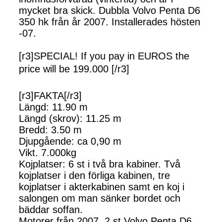
mycket bra skick. Dubbla Volvo Penta D6
350 hk från år 2007. Installerades hösten
-07.
[r3]SPECIAL! If you pay in EUROS the
price will be 199.000 [/r3]
[r3]FAKTA[/r3]
Längd: 11.90 m
Längd (skrov): 11.25 m
Bredd: 3.50 m
Djupgående: ca 0,90 m
Vikt. 7.000kg
Kojplatser: 6 st i två bra kabiner. Två
kojplatser i den förliga kabinen, tre
kojplatser i akterkabinen samt en koj i
salongen om man sänker bordet och
bäddar soffan.
Motorer från 2007. 2 st Volvo Penta D6