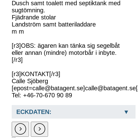
Dusch samt toalett med septiktank med
sugtömning.
Fjädrande stolar
Landström samt batteriladdare
m m
[r3]OBS: ägaren kan tänka sig segelbåt
eller annan (mindre) motorbår i inbyte.
[/r3]
[r3]KONTAKT[/r3]
Calle Sjöberg
[epost=calle@batagent.se]calle@batagent.se[
Tel: +46-70-670 90 89
ECKDATEN: