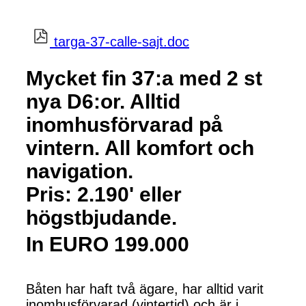
targa-37-calle-sajt.doc
Mycket fin 37:a med 2 st
nya D6:or. Alltid
inomhusförvarad på
vintern. All komfort och
navigation.
Pris: 2.190' eller
högstbjudande.
In EURO 199.000 
Båten har haft två ägare, har alltid varit
inomhusförvarad (vintertid) och är i