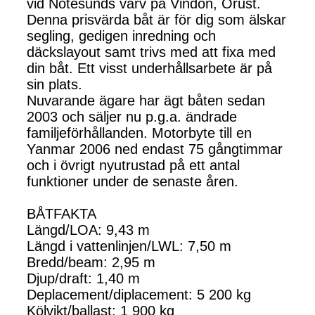
vid Nötesunds varv på Vindön, Orust.
Denna prisvärda båt är för dig som älskar
segling, gedigen inredning och
däckslayout samt trivs med att fixa med
din båt. Ett visst underhållsarbete är på
sin plats.
Nuvarande ägare har ägt båten sedan
2003 och säljer nu p.g.a. ändrade
familjeförhållanden. Motorbyte till en
Yanmar 2006 ned endast 75 gångtimmar
och i övrigt nyutrustad på ett antal
funktioner under de senaste åren.
BÅTFAKTA
Längd/LOA: 9,43 m
Längd i vattenlinjen/LWL: 7,50 m
Bredd/beam: 2,95 m
Djup/draft: 1,40 m
Deplacement/diplacement: 5 200 kg
Kölvikt/ballast: 1 900 kg