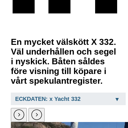
En mycket välskött X 332.
Väl underhållen och segel
i nyskick. Båten såldes
före visning till köpare i
vårt spekulantregister.
ECKDATEN: x Yacht 332